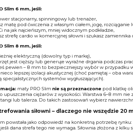
 Slim 6 mm, jeśli:
wer stacjonarny, spinningowy lub trenażer,
z matę pod ćwiczenia z własnym ciałem, jogę, rozciąganie 
Ci na jak najcieńszym, mniej widocznym podkładzie,
z strefę cardio w komercyjnej siłowni i szukasz zamiennika 
 Slim 8 mm, jeśli:
eżnię elektryczną (dowolny typ i markę),
rzęt jest cięższy lub generuje wyraźne drgania podczas prac
teś pewien – 8 mm to bezpieczniejszy wybór w przypadku w
nieco lepszej izolacji akustycznej (choć pamiętaj – oba war
ą specjalistycznych systemów wygłuszających).
rmacja:
maty PRO Slim
nie są przeznaczone
pod klatkę oli
yko upuszczenia ciężarów z wysokości. Warstwa 6–8 mm nie
tangi lub talerza. Do takich zastosowań wybierz nawierzc
strefowania siłowni – dlaczego nie wszędzie 20 
im powstała jako odpowiedź na konkretną potrzebę rynku: 
 jeśli dana strefa tego nie wymaga. Siłownia złożona z kilku