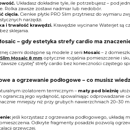
owość.
Układasz dokładnie tyle, ile potrzebujesz – pod je
ie. Rolka zawsze zostawi nadmiar lub niedobór.
ć cięcia.
Cienkie płytki PRO Slim przytniesz do wymiaru zw
istycznych narzędzi.
ka i trwałość krawędzi.
Krawędzie wycinane Waterjet są czy
 bez sklejania.
Mosaic – gdy estetyka strefy cardio ma znaczeni
nej czerni dostępne są modele z serii
Mosaic
– z domieszk
 Slim Mosaic 8 mm
optycznie rozjaśnia pomieszczenie i sk
 "zawsze czystej" strefy cardio bez konieczności częstego s
we a ogrzewanie podłogowe – co musisz wiedz
aturalnym izolatorem termicznym –
maty pod bieżnię
ułoż
ograniczą jego wydajność, spowalniając odprowadzanie ci
t znacznie mniejszy niż przy grubych nawierzchniach 20–30
enie:
jeśli korzystasz z ogrzewania podłogowego, układaj 
omieszczenia. Odkryte fragmenty posadzki pozwolą ogrzewa
alacji grzewczej.