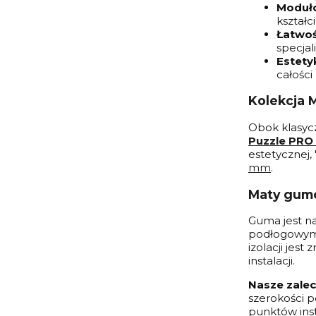
Moduł
kształc
Łatwoś
specjal
Estety
całości
Kolekcja 
Obok klasycz
Puzzle PRO
estetycznej,
mm
.
Maty gumo
Guma jest n
podłogowym 
izolacji jes
instalacji.
Nasze zalec
szerokości p
punktów inst