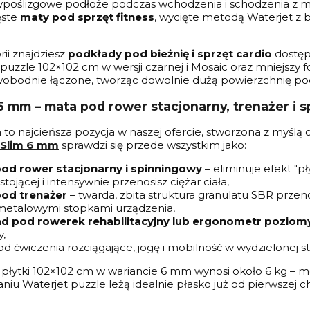
typoślizgowe podłoże podczas wchodzenia i schodzenia z mas
ęste
maty pod sprzęt fitness
, wycięte metodą Waterjet 
rii znajdziesz
podkłady pod bieżnię i sprzęt cardio
dostęp
puzzle 102×102 cm w wersji czarnej i Mosaic oraz mniejszy 
bodnie łączone, tworząc dowolnie dużą powierzchnię pod p
6 mm – mata pod rower stacjonarny, trenażer i s
o najcieńsza pozycja w naszej ofercie, stworzona z myślą 
 Slim 6 mm
sprawdzi się przede wszystkim jako:
od rower stacjonarny i spinningowy
– eliminuje efekt "
 stojącej i intensywnie przenosisz ciężar ciała,
od trenażer
– twarda, zbita struktura granulatu SBR przen
metalowymi stopkami urządzenia,
d pod rowerek rehabilitacyjny lub ergonometr poziom
,
d ćwiczenia rozciągające, jogę i mobilność w wydzielonej str
płytki 102×102 cm w wariancie 6 mm wynosi około 6 kg – mo
aniu Waterjet puzzle leżą idealnie płasko już od pierwszej 