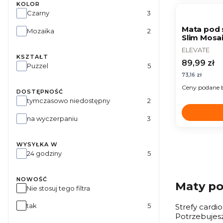
NOWOŚĆ
KOLOR
Kolor
Czarny
3
Mata pod 
Mozaika
2
Slim Mosa
8mm
PRODUCEN
ELEVATE
KSZTAŁT
Cena
89,99 zł
Kształt
Puzzel
5
Cena
73,16 zł
Ceny podane 
DOSTĘPNOŚĆ
Dostępność
tymczasowo niedostępny
2
na wyczerpaniu
3
WYSYŁKA W
Wysyłka w
24 godziny
5
NOWOŚĆ
Maty po
Nie stosuj tego filtra
tak
5
Strefy cardi
Potrzebujes