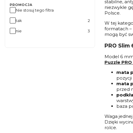
stabilne, an
PROMOCJA
niezwykle g
Nie stosuj tego filtra
Polsce.
tak
2
W tej katego
formatach – 
nie
3
mogą być swo
PRO Slim 
Model 6 mm t
Puzzle PRO
mata p
pozycji
mata p
przed 
podkła
warstwy
baza po
Waga jednej 
Dzięki wycin
rolce.