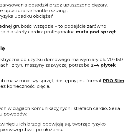
 zarysowania posadzki przez upuszczone ciężary,
upuszcza się hantle i sztangi,
a ryzyka upadku obciążeń.
ednej grubości wszędzie – to podejście zarówno
a dla strefy cardio: profesjonalna
mata pod sprzęt
ię
lektryczna do użytku domowego ma wymiary ok. 70×150
ch i z tyłu maszyny zazwyczaj potrzeba
2–4 płytek
ub masz mniejszy sprzęt, dostępny jest format
PRO Slim
ez konieczności cięcia.
h w ciągach komunikacyjnych i strefach cardio. Seria
lku powodów:
inięciu ich brzegi podwijają się, tworząc ryzyko
pierwszej chwili po ułożeniu.