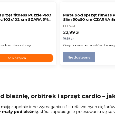
NOWOŚĆ
sprzęt fitness Puzzle PRO
Mata pod sprzęt fitness 
ic 102x102 cm SZARA 5%
Slim 50x50 cm CZARNA 
T
PRODUCENT
ELEVATE
Cena
22,99 zł
Cena
18,69 zł
bez kosztów dostawy.
Ceny podane bez kosztów dostawy
Niedostępny
Do koszyka
d bieżnię, orbitrek i sprzęt cardio – 
o mają zupełnie inne wymagania niż strefa wolnych ciężaró
z
maty pod bieżnię
, która zapobiegnie przesuwaniu się sp