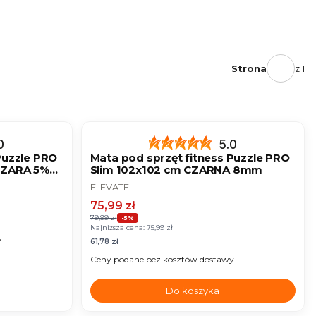
Strona
z 1
OKAZJA
NOWOŚĆ
0
5.0
Puzzle PRO
Mata pod sprzęt fitness Puzzle PRO
SZARA 5%
Slim 102x102 cm CZARNA 8mm
PRODUCENT
ELEVATE
Cena promocyjna
75,99 zł
79,99 zł
-5%
Najniższa cena:
75,99 zł
.
Cena
61,78 zł
Ceny podane bez kosztów dostawy.
Do koszyka