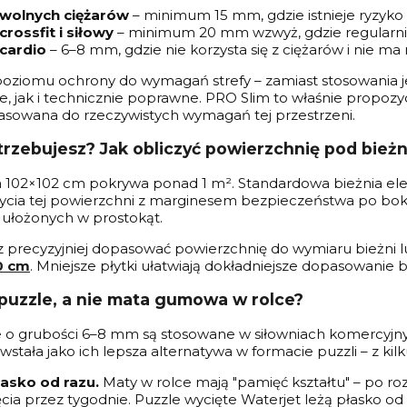
 wolnych ciężarów
– minimum 15 mm, gdzie istnieje ryzyko
crossfit i siłowy
– minimum 20 mm wzwyż, gdzie regularnie 
 cardio
– 6–8 mm, gdzie nie korzysta się z ciężarów i nie m
poziomu ochrony do wymagań strefy – zamiast stosowania j
 jak i technicznie poprawne. PRO Slim to właśnie propozycj
asowana do rzeczywistych wymagań tej przestrzeni.
trzebujesz? Jak obliczyć powierzchnię pod bieżn
a 102×102 cm pokrywa ponad 1 m². Standardowa bieżnia e
ycia tej powierzchni z marginesem bezpieczeństwa po boka
ułożonych w prostokąt.
z precyzyjniej dopasować powierzchnię do wymiaru bieżni l
0 cm
. Mniejsze płytki ułatwiają dokładniejsze dopasowanie b
puzzle, a nie mata gumowa w rolce?
 o grubości 6–8 mm są stosowane w siłowniach komercyjnyc
stała jako ich lepsza alternatywa w formacie puzzli – z ki
łasko od razu.
Maty w rolce mają "pamięć kształtu" – po rozw
cia przez tygodnie. Puzzle wycięte Waterjet leżą płasko od 