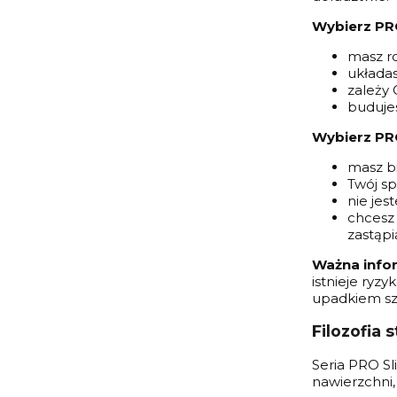
Wybierz PRO
masz ro
układas
zależy 
budujes
Wybierz PRO
masz bi
Twój sp
nie jes
chcesz 
zastąpi
Ważna info
istnieje ryz
upadkiem sz
Filozofia 
Seria PRO Sl
nawierzchni,