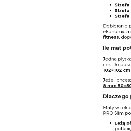
Strefa
Strefa 
Strefa
Dobieranie 
ekonomiczne,
fitness
, dop
Ile mat po
Jedna płytk
cm. Do pokr
102×102 cm
Jeżeli chces
8 mm 50×5
Dlaczego 
Maty w rolce
PRO Slim pow
Leżą p
potknię