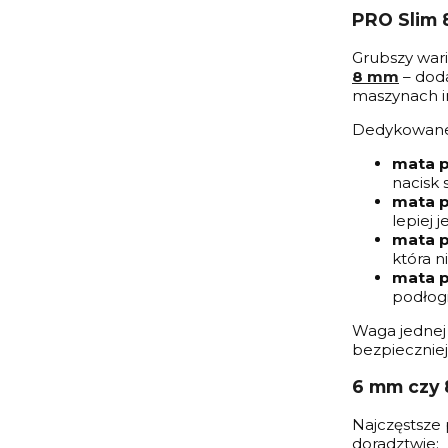
PRO Slim 8
Grubszy wari
8 mm
– doda
maszynach i
Dedykowane
mata p
nacisk
mata p
lepiej j
mata p
która 
mata p
podłogi
Waga jednej 
bezpieczniej
6 mm czy 
Najczęstsze 
doradztwie: