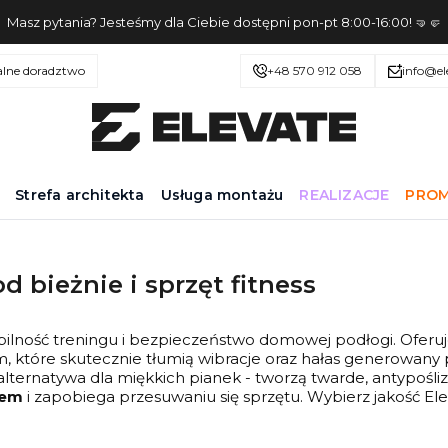
Masz pytania? Jesteśmy dla Ciebie dostępni pon-pt 8:00-16:00! 🤜🤛
alne doradztwo
+48 570 912 058
info@el
Strefa architekta
Usługa montażu
REALIZACJE
PROM
d bieżnie i sprzęt fitness
abilność treningu i bezpieczeństwo domowej podłogi. Ofer
lim, które skutecznie tłumią wibracje oraz hałas generow
 alternatywa dla miękkich pianek - tworzą twarde, antypośl
iem
i zapobiega przesuwaniu się sprzętu. Wybierz jakość Ele