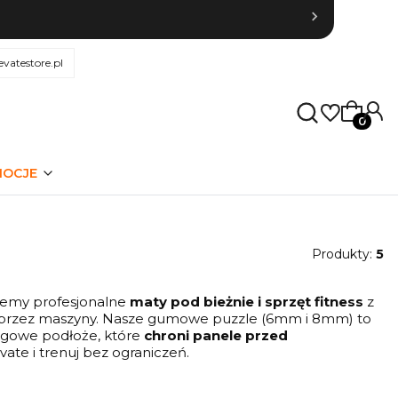
evatestore.pl
Produkty
OCJE
Produkty:
5
ujemy profesjonalne
maty pod bieżnie i sprzęt fitness
z
any przez maszyny. Nasze gumowe puzzle (6mm i 8mm) to
izgowe podłoże, które
chroni panele przed
vate i trenuj bez ograniczeń.