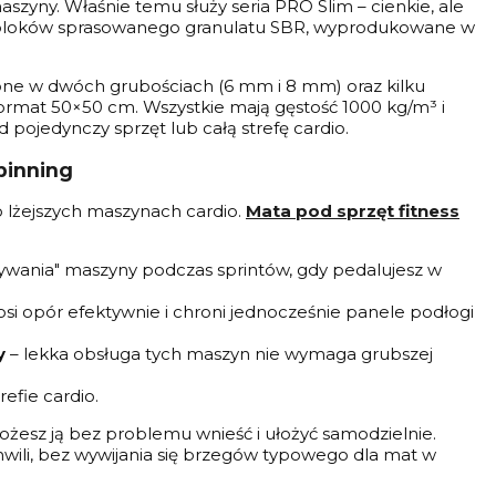
zyny. Właśnie temu służy seria PRO Slim – cienkie, ale
z bloków sprasowanego granulatu SBR, wyprodukowane w
ne w dwóch grubościach (6 mm i 8 mm) oraz kilku
format 50×50 cm. Wszystkie mają gęstość 1000 kg/m³ i
ojedynczy sprzęt lub całą strefę cardio.
pinning
o lżejszych maszynach cardio.
Mata pod sprzęt fitness
pływania" maszyny podczas sprintów, gdy pedalujesz w
osi opór efektywnie i chroni jednocześnie panele podłogi
y
– lekka obsługa tych maszyn nie wymaga grubszej
efie cardio.
żesz ją bez problemu wnieść i ułożyć samodzielnie.
chwili, bez wywijania się brzegów typowego dla mat w