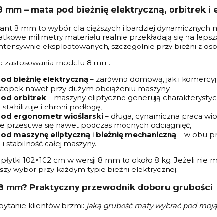
 mm – mata pod bieżnię elektryczną, orbitrek i
ant 8 mm to wybór dla cięższych i bardziej dynamicznych 
tkowe milimetry materiału realnie przekładają się na leps
ntensywnie eksploatowanych, szczególnie przy bieżni z o
 zastosowania modelu 8 mm:
od bieżnię elektryczną
– zarówno domową, jak i komercyj
 stopek nawet przy dużym obciążeniu maszyny,
od orbitrek
– maszyny eliptyczne generują charakteryst
e stabilizuje i chroni podłogę,
od ergonometr wioślarski
– długa, dynamiczna praca wio
nie przesuwa się nawet podczas mocnych odciągnięć,
od maszynę eliptyczną i bieżnię mechaniczną
– w obu p
 i stabilność całej maszyny.
płytki 102×102 cm w wersji 8 mm to około 8 kg. Jeżeli nie
szy wybór przy każdym typie bieżni elektrycznej.
8 mm? Praktyczny przewodnik doboru grubości
pytanie klientów brzmi:
jaką grubość maty wybrać pod moj