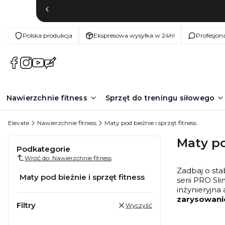
Polska produkcja
Ekspresowa wysyłka w 24h!
Profesjon
(Otwiera
(Otwiera
(Otwiera
(Otwiera
się
się
się
się
w
w
w
w
nowej
nowej
nowej
nowej
Nawierzchnie fitness
Sprzęt do treningu siłowego
karcie)
karcie)
karcie)
karcie)
Elevate
Nawierzchnie fitness
Maty pod bieżnie i sprzęt fitness
Maty po
Podkategorie
Wróć do: Nawierzchnie fitness
Zadbaj o st
Maty pod bieżnie i sprzęt fitness
serii PRO S
inżynieryjna
zarysowan
Filtry
Wyczyść