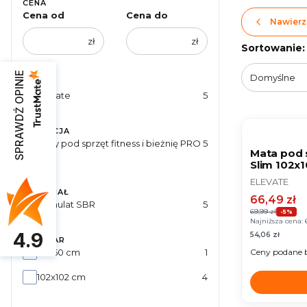
CENA
Cena od
Cena do
Nawierz
zł
zł
Lista pr
Sortowanie:
SPRAWDŹ OPINIE
Domyślne
MARKA
Marka
Elevate
5
OKAZJA
KOLEKCJA
Kolekcja
Maty pod sprzęt fitness i bieżnię PRO
5
Mata pod 
Slim
Slim 102
PRODUCEN
ELEVATE
MATERIAŁ
Cena pro
66,49 zł
Materiał
Granulat SBR
5
69,99 zł
-5%
Najniższa cena:
4.9
Cena
54,06 zł
ROZMIAR
Rozmiar
50x50 cm
1
Ceny podane 
102x102 cm
4