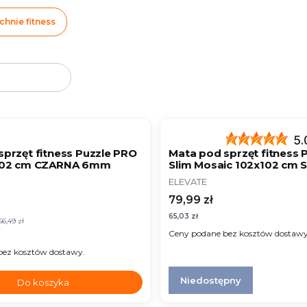
chnie fitness
oduktów
NOWOŚĆ
NOWOŚĆ
5.
sprzęt fitness Puzzle PRO
Mata pod sprzęt fitness 
x102 cm CZARNA 6mm
Slim Mosaic 102x102 cm 
6mm
T
PRODUCENT
ELEVATE
mocyjna
Cena
79,99 zł
Cena
65,03 zł
66,49 zł
Ceny podane bez kosztów dostawy
bez kosztów dostawy.
Niedostępny
Do koszyka