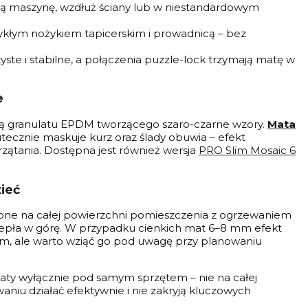
dną maszynę, wzdłuż ściany lub w niestandardowym
ykłym nożykiem tapicerskim i prowadnicą – bez
ste i stabilne, a połączenia puzzle-lock trzymają matę w
e
ą granulatu EPDM tworzącego szaro-czarne wzory.
Mata
utecznie maskuje kurz oraz ślady obuwia – efekt
przątania. Dostępna jest również wersja
PRO Slim Mosaic 6
ieć
one na całej powierzchni pomieszczenia z ogrzewaniem
epła w górę. W przypadku cienkich mat 6–8 mm efekt
 mm, ale warto wziąć go pod uwagę przy planowaniu
maty wyłącznie pod samym sprzętem – nie na całej
niu działać efektywnie i nie zakryją kluczowych