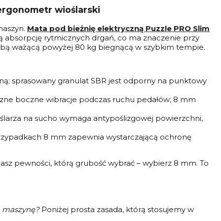
 ergonometr wioślarski
maszyn.
Mata pod bieżnię elektryczną Puzzle PRO Slim
zą absorpcję rytmicznych drgań, co ma znaczenie przy
sobą ważącą powyżej 80 kg biegnącą w szybkim tempie.
ną; sprasowany granulat SBR jest odporny na punktowy
yczne boczne wibracje podczas ruchu pedałów; 8 mm
ślarza na sucho wymaga antypoślizgowej powierzchni,
rzypadkach 8 mm zapewnia wystarczającą ochronę
 masz pewności, którą grubość wybrać – wybierz 8 mm. To
ą maszynę?
Poniżej prosta zasada, którą stosujemy w